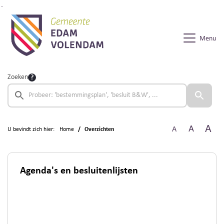
Ga naar de inhoud van deze pagina
Ga naar het zoeken
Ga naar het menu
Menu
Zoeken
A
A
A
U bevindt zich hier:
Home
Overzichten
Agenda's en besluitenlijsten