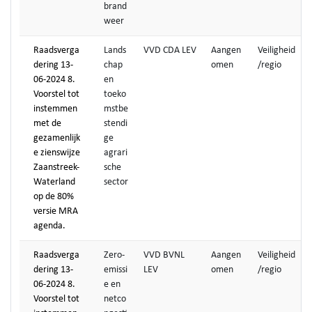
brand
weer
Raadsverga
Lands
VVD CDA LEV
Aangen
Veiligheid
dering 13-
chap
omen
/regio
06-2024 8.
en
Voorstel tot
toeko
instemmen
mstbe
met de
stendi
gezamenlijk
ge
e zienswijze
agrari
Zaanstreek-
sche
Waterland
sector
op de 80%
versie MRA
agenda.
Raadsverga
Zero-
VVD BVNL
Aangen
Veiligheid
dering 13-
emissi
LEV
omen
/regio
06-2024 8.
e en
Voorstel tot
netco