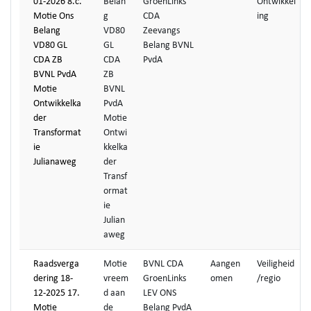
01-2026 8.c.
Belan
GroenLinks
Ontwikkel
Motie Ons
g
CDA
ing
Belang
VD80
Zeevangs
VD80 GL
GL
Belang BVNL
CDA ZB
CDA
PvdA
BVNL PvdA
ZB
Motie
BVNL
Ontwikkelka
PvdA
der
Motie
Transformat
Ontwi
ie
kkelka
Julianaweg
der
Transf
ormat
ie
Julian
aweg
Raadsverga
Motie
BVNL CDA
Aangen
Veiligheid
dering 18-
vreem
GroenLinks
omen
/regio
12-2025 17.
d aan
LEV ONS
Motie
de
Belang PvdA