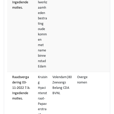
Ingediende
lwerkz
moties.
aamh
eden
bestra
ting
oude
komm
en
met
name
binne
nstad
Edam
Raadsverga
Kruisin
Volendam|80
Overge
dering 03-
g
Zeevangs
nomen
11-2022 7.b.
Hyaci
Belang CDA
Ingediende
ntenst
BVNL
moties.
raat-
Papav
erstra