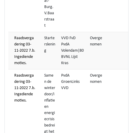
at-
Burg.
V.Baa
rstraa
t
Raadsverga
Starte
VVD FvD
Overge
dering 03-
rslenin
PvdA
nomen
11-2022 7.b.
g
Volendam|80
Ingediende
BVNL Lijst
moties.
Kras
Raadsverga
Same
PvdA
Overge
dering 03-
n de
GroenLinks
nomen
11-2022 7.b.
winter
VVD
Ingediende
door/i
moties.
nflatie
en
energi
ecrisis
bedrei
gt het