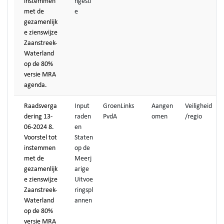
instemmen
ngesti
met de
e
gezamenlijk
e zienswijze
Zaanstreek-
Waterland
op de 80%
versie MRA
agenda.
Raadsverga
Input
GroenLinks
Aangen
Veiligheid
dering 13-
raden
PvdA
omen
/regio
06-2024 8.
en
Voorstel tot
Staten
instemmen
op de
met de
Meerj
gezamenlijk
arige
e zienswijze
Uitvoe
Zaanstreek-
ringspl
Waterland
annen
op de 80%
versie MRA