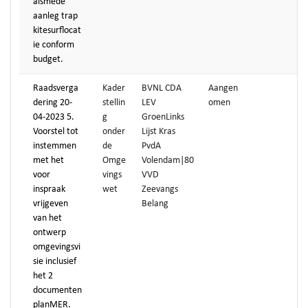
alsmede
aanleg trap
kitesurflocat
ie conform
budget.
Raadsverga
Kader
BVNL CDA
Aangen
dering 20-
stellin
LEV
omen
04-2023 5.
g
GroenLinks
Voorstel tot
onder
Lijst Kras
instemmen
de
PvdA
met het
Omge
Volendam|80
voor
vings
VVD
inspraak
wet
Zeevangs
vrijgeven
Belang
van het
ontwerp
omgevingsvi
sie inclusief
het 2
documenten
planMER.