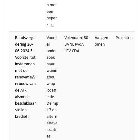
n met
een
beper
king
Raadsverga
Voorst
Volendam|80
Aangen
Projecten
dering 20-
el
BVNL PvdA
omen
06-2024 5.
onder
LEV CDA
Voorstel tot
zoek
instemmen
naar
met de
wonin
renovatie/v
gbou
erbouw van
w op
de Ark,
locati
alsmede
e de
beschikbaar
Deimp
stellen
t 7 en
krediet.
altern
atieve
locati
es