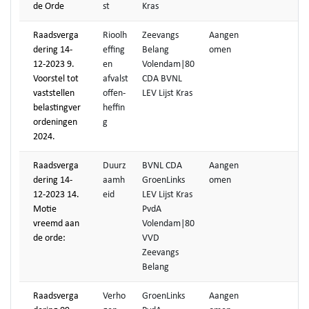
de Orde
st
Kras
Raadsverga
Rioolh
Zeevangs
Aangen
dering 14-
effing
Belang
omen
12-2023 9.
en
Volendam|80
Voorstel tot
afvalst
CDA BVNL
vaststellen
offen-
LEV Lijst Kras
belastingver
heffin
ordeningen
g
2024.
Raadsverga
Duurz
BVNL CDA
Aangen
dering 14-
aamh
GroenLinks
omen
12-2023 14.
eid
LEV Lijst Kras
Motie
PvdA
vreemd aan
Volendam|80
de orde:
VVD
Zeevangs
Belang
Raadsverga
Verho
GroenLinks
Aangen