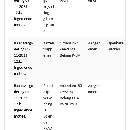
dering 09-
gen
PvdA
omen
11-2023
vrijstel
12.b.
ling
Ingediende
giften
moties.
bijstan
d
Raadsverga
Katten
GroenLinks
Aangen
Openbare
dering 09-
trapp
Zeevangs
omen
Werken
11-2023
etjes
Belang PvdA
12.b.
Ingediende
moties.
Raadsverga
Ruimt
Volendam|80
Aangen
dering 09-
elijk
Zeevangs
omen
11-2023
verke
Belang CDA
12.b.
nning
BVNL VVD
Ingediende
FC
moties.
Volen
dam,
RKAV