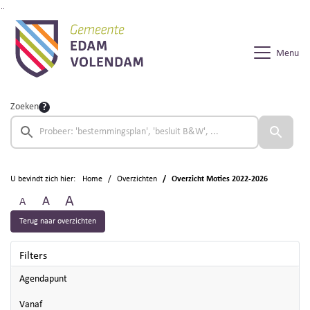
Ga naar de inhoud van deze pagina
Ga naar het zoeken
Ga naar het menu
Menu
Zoeken
U bevindt zich hier:
Home
Overzichten
Overzicht Moties 2022-2026
A
A
A
Terug naar overzichten
Filters
Agendapunt
vanaf