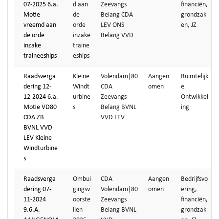
07-2025 6.a.
d aan
Zeevangs
financiën,
Motie
de
Belang CDA
grondzak
vreemd aan
orde
LEV ONS
en, JZ
de orde
inzake
Belang VVD
inzake
traine
traineeships
eships
Raadsverga
Kleine
Volendam|80
Aangen
Ruimtelijk
dering 12-
Windt
CDA
omen
e
12-2024 6.a.
urbine
Zeevangs
Ontwikkel
Motie VD80
s
Belang BVNL
ing
CDA ZB
VVD LEV
BVNL VVD
LEV Kleine
Windturbine
s
Raadsverga
Ombui
CDA
Aangen
Bedrijfsvo
dering 07-
gingsv
Volendam|80
omen
ering,
11-2024
oorste
Zeevangs
financiën,
9.6.A.
llen
Belang BVNL
grondzak