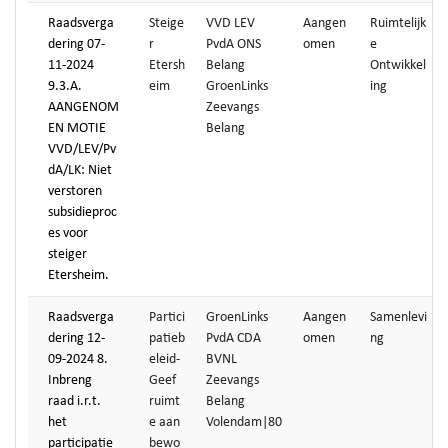
Raadsverga
Steige
VVD LEV
Aangen
Ruimtelijk
dering 07-
r
PvdA ONS
omen
e
11-2024
Etersh
Belang
Ontwikkel
9.3.A.
eim
GroenLinks
ing
AANGENOM
Zeevangs
EN MOTIE
Belang
VVD/LEV/Pv
dA/LK: Niet
verstoren
subsidieproc
es voor
steiger
Etersheim.
Raadsverga
Partici
GroenLinks
Aangen
Samenlevi
dering 12-
patieb
PvdA CDA
omen
ng
09-2024 8.
eleid-
BVNL
Inbreng
Geef
Zeevangs
raad i.r.t.
ruimt
Belang
het
e aan
Volendam|80
participatie
bewo