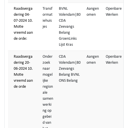
Raadsverga
Transf
BVNL
Aangen
Openbare
dering 04-
ormat
Volendam|80
omen
Werken
07-2024 10.
iehuis
CDA
Motie
jes
Zeevangs
vreemd aan
Belang
de orde:
GroenLinks
Lijst Kras
Raadsverga
Onder
CDA
Aangen
Openbare
dering 20-
zoek
Volendam|80
omen
Werken
06-2024 10.
naar
Zeevangs
Motie
mogel
Belang BVNL
vreemd aan
ijke
ONS Belang
de orde
region
ale
samen
werki
ng op
gebei
d van