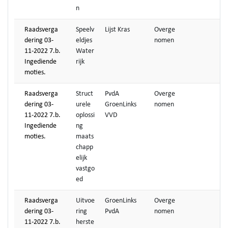
n
Raadsverga
Speelv
Lijst Kras
Overge
dering 03-
eldjes
nomen
11-2022 7.b.
Water
Ingediende
rijk
moties.
Raadsverga
Struct
PvdA
Overge
dering 03-
urele
GroenLinks
nomen
11-2022 7.b.
oplossi
VVD
Ingediende
ng
moties.
maats
chapp
elijk
vastgo
ed
Raadsverga
Uitvoe
GroenLinks
Overge
dering 03-
ring
PvdA
nomen
11-2022 7.b.
herste