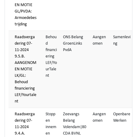
EN MOTIE
GL/PVDA:
Armoedebes
trijding
Raadsverga
Behou
ONS Belang
Aangen
Samenlevi
dering 07-
d
GroenLinks
omen
ng
11-2024
financi
PvdA
9.5.B.
ering
AANGENOM
LEF/Yo
EN MOTIE
urTale
LK/GL:
nt
Behoud
financiering
LEF/Yourtale
nt
Raadsverga
Stopp
Zeevangs
Aangen
Openbare
dering 07-
en
Belang
omen
Werken
11-2024
innem
Volendam|80
9.4.A.
en
CDA BVNL