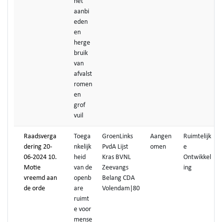
het
aanbi
eden
en
herge
bruik
van
afvalst
romen
en
grof
vuil
Raadsverga
Toega
GroenLinks
Aangen
Ruimtelijk
dering 20-
nkelijk
PvdA Lijst
omen
e
06-2024 10.
heid
Kras BVNL
Ontwikkel
Motie
van de
Zeevangs
ing
vreemd aan
openb
Belang CDA
de orde
are
Volendam|80
ruimt
e voor
mense