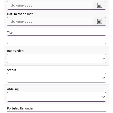
Selecte
een
datum
Datum tot en met
vanaf
Selecte
een
datum
Titel
tot
en
met
Raadsleden
Status
Afdeling
Portefeuillehouder