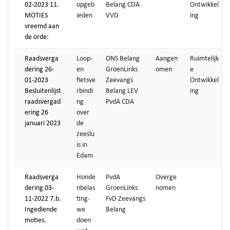
02-2023 11.
opgeb
Belang CDA
Ontwikkel
MOTIES
ieden
VVD
ing
vreemd aan
de orde:
Raadsverga
Loop-
ONS Belang
Aangen
Ruimtelijk
dering 26-
en
GroenLinks
omen
e
01-2023
fietsve
Zeevangs
Ontwikkel
Besluitenlijst
rbindi
Belang LEV
ing
raadsvergad
ng
PvdA CDA
ering 26
over
januari 2023
de
zeeslu
is in
Edam
Raadsverga
Honde
PvdA
Overge
dering 03-
nbelas
GroenLinks
nomen
11-2022 7.b.
ting-
FvD Zeevangs
Ingediende
we
Belang
moties.
doen