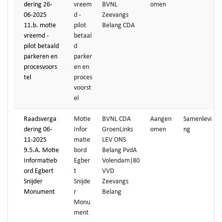
dering 26-
vreem
BVNL
omen
06-2025
d -
Zeevangs
11.b. motie
pilot
Belang CDA
vreemd -
betaal
pilot betaald
d
parkeren en
parker
procesvoors
en en
tel
proces
voorst
el
Raadsverga
Motie
BVNL CDA
Aangen
Samenlevi
dering 06-
Infor
GroenLinks
omen
ng
11-2025
matie
LEV ONS
9.5.A. Motie
bord
Belang PvdA
Informatieb
Egber
Volendam|80
ord Egbert
t
VVD
Snijder
Snijde
Zeevangs
Monument
r
Belang
Monu
ment