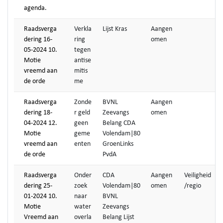
agenda.
Raadsverga
Verkla
Lijst Kras
Aangen
dering 16-
ring
omen
05-2024 10.
tegen
Motie
antise
vreemd aan
mitis
de orde
me
Raadsverga
Zonde
BVNL
Aangen
dering 18-
r geld
Zeevangs
omen
04-2024 12.
geen
Belang CDA
Motie
geme
Volendam|80
vreemd aan
enten
GroenLinks
de orde
PvdA
Raadsverga
Onder
CDA
Aangen
Veiligheid
dering 25-
zoek
Volendam|80
omen
/regio
01-2024 10.
naar
BVNL
Motie
water
Zeevangs
Vreemd aan
overla
Belang Lijst