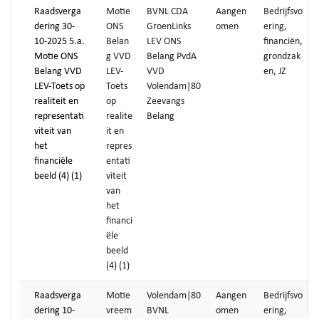
Raadsverga
Motie
BVNL CDA
Aangen
Bedrijfsvo
dering 30-
ONS
GroenLinks
omen
ering,
10-2025 5.a.
Belan
LEV ONS
financiën,
Motie ONS
g VVD
Belang PvdA
grondzak
Belang VVD
LEV-
VVD
en, JZ
LEV-Toets op
Toets
Volendam|80
realiteit en
op
Zeevangs
representati
realite
Belang
viteit van
it en
het
repres
financiële
entati
beeld (4) (1)
viteit
van
het
financi
ële
beeld
(4) (1)
Raadsverga
Motie
Volendam|80
Aangen
Bedrijfsvo
dering 10-
vreem
BVNL
omen
ering,