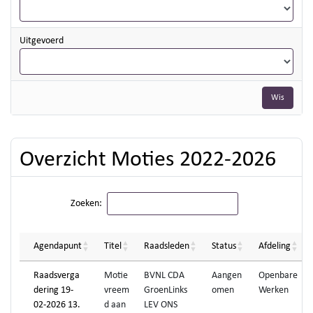
Uitgevoerd
Wis
Overzicht Moties 2022-2026
Zoeken:
Agendapunt
Titel
Raadsleden
Status
Afdeling
Raadsverga
Motie
BVNL CDA
Aangen
Openbare
dering 19-
vreem
GroenLinks
omen
Werken
02-2026 13.
d aan
LEV ONS