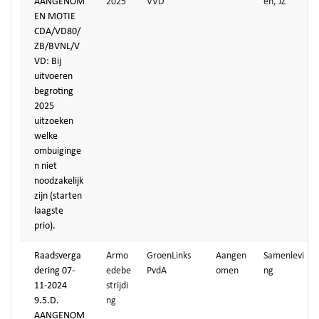
AANGENOM
2025
VVD
en, JZ
EN MOTIE
CDA/VD80/
ZB/BVNL/V
VD: Bij
uitvoeren
begroting
2025
uitzoeken
welke
ombuiginge
n niet
noodzakelijk
zijn (starten
laagste
prio).
Raadsverga
Armo
GroenLinks
Aangen
Samenlevi
dering 07-
edebe
PvdA
omen
ng
11-2024
strijdi
9.5.D.
ng
AANGENOM