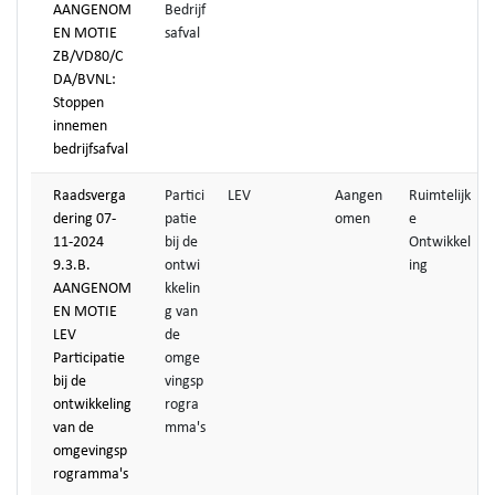
AANGENOM
Bedrijf
EN MOTIE
safval
ZB/VD80/C
DA/BVNL:
Stoppen
innemen
bedrijfsafval
Raadsverga
Partici
LEV
Aangen
Ruimtelijk
dering 07-
patie
omen
e
11-2024
bij de
Ontwikkel
9.3.B.
ontwi
ing
AANGENOM
kkelin
EN MOTIE
g van
LEV
de
Participatie
omge
bij de
vingsp
ontwikkeling
rogra
van de
mma's
omgevingsp
rogramma's