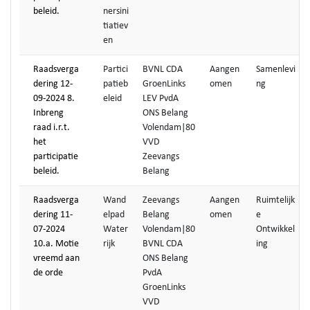
beleid.
nersini
tiatiev
en
Raadsverga
Partici
BVNL CDA
Aangen
Samenlevi
dering 12-
patieb
GroenLinks
omen
ng
09-2024 8.
eleid
LEV PvdA
Inbreng
ONS Belang
raad i.r.t.
Volendam|80
het
VVD
participatie
Zeevangs
beleid.
Belang
Raadsverga
Wand
Zeevangs
Aangen
Ruimtelijk
dering 11-
elpad
Belang
omen
e
07-2024
Water
Volendam|80
Ontwikkel
10.a. Motie
rijk
BVNL CDA
ing
vreemd aan
ONS Belang
de orde
PvdA
GroenLinks
VVD