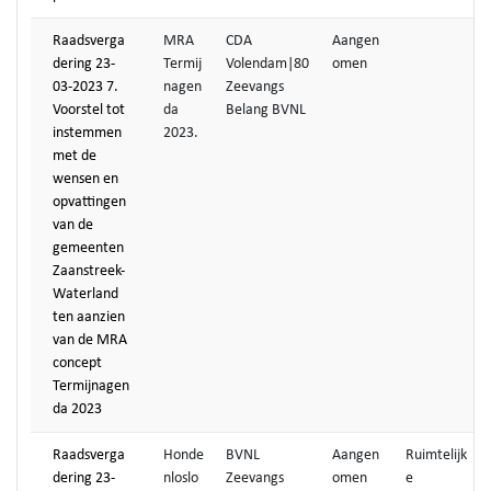
Raadsverga
MRA
CDA
Aangen
dering 23-
Termij
Volendam|80
omen
03-2023 7.
nagen
Zeevangs
Voorstel tot
da
Belang BVNL
instemmen
2023.
met de
wensen en
opvattingen
van de
gemeenten
Zaanstreek-
Waterland
ten aanzien
van de MRA
concept
Termijnagen
da 2023
Raadsverga
Honde
BVNL
Aangen
Ruimtelijk
dering 23-
nloslo
Zeevangs
omen
e