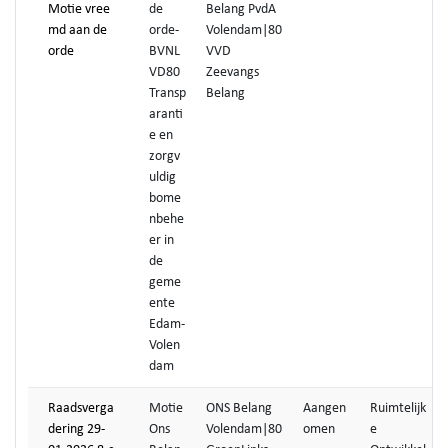
Motie vree
de
Belang PvdA
md aan de
orde-
Volendam|80
orde
BVNL
VVD
VD80
Zeevangs
Transp
Belang
aranti
e en
zorgv
uldig
bome
nbehe
er in
de
geme
ente
Edam-
Volen
dam
Raadsverga
Motie
ONS Belang
Aangen
Ruimtelijk
dering 29-
Ons
Volendam|80
omen
e