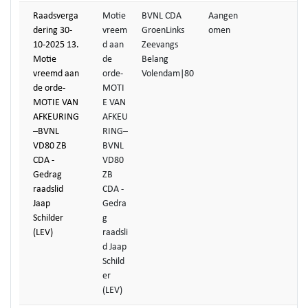
Raadsverga
Motie
BVNL CDA
Aangen
dering 30-
vreem
GroenLinks
omen
10-2025 13.
d aan
Zeevangs
Motie
de
Belang
vreemd aan
orde-
Volendam|80
de orde-
MOTI
MOTIE VAN
E VAN
AFKEURING
AFKEU
–BVNL
RING–
VD80 ZB
BVNL
CDA -
VD80
Gedrag
ZB
raadslid
CDA -
Jaap
Gedra
Schilder
g
(LEV)
raadsli
d Jaap
Schild
er
(LEV)