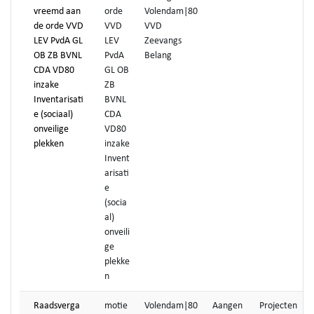
vreemd aan
orde
Volendam|80
de orde VVD
VVD
VVD
LEV PvdA GL
LEV
Zeevangs
OB ZB BVNL
PvdA
Belang
CDA VD80
GL OB
inzake
ZB
Inventarisati
BVNL
e (sociaal)
CDA
onveilige
VD80
plekken
inzake
Invent
arisati
e
(socia
al)
onveili
ge
plekke
n
Raadsverga
motie
Volendam|80
Aangen
Projecten