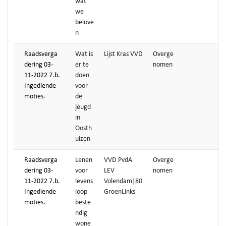
wat
we
belove
n
Raadsverga
Wat is
Lijst Kras VVD
Overge
dering 03-
er te
nomen
11-2022 7.b.
doen
Ingediende
voor
moties.
de
jeugd
in
Oosth
uizen
Raadsverga
Lenen
VVD PvdA
Overge
dering 03-
voor
LEV
nomen
11-2022 7.b.
levens
Volendam|80
Ingediende
loop
GroenLinks
moties.
beste
ndig
wone