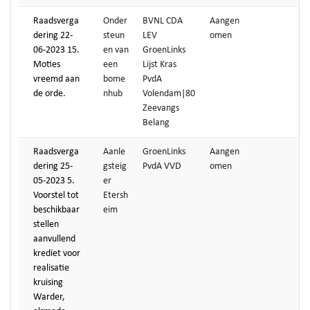
Raadsverga
Onder
BVNL CDA
Aangen
dering 22-
steun
LEV
omen
06-2023 15.
en van
GroenLinks
Moties
een
Lijst Kras
vreemd aan
bome
PvdA
de orde.
nhub
Volendam|80
Zeevangs
Belang
Raadsverga
Aanle
GroenLinks
Aangen
dering 25-
gsteig
PvdA VVD
omen
05-2023 5.
er
Voorstel tot
Etersh
beschikbaar
eim
stellen
aanvullend
krediet voor
realisatie
kruising
Warder,