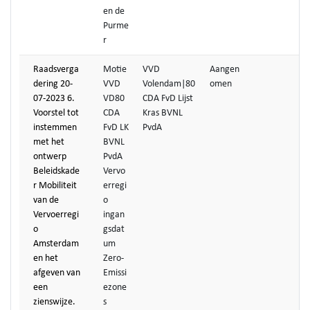
en de
Purme
r
Raadsverga
Motie
VVD
Aangen
dering 20-
VVD
Volendam|80
omen
07-2023 6.
VD80
CDA FvD Lijst
Voorstel tot
CDA
Kras BVNL
instemmen
FvD LK
PvdA
met het
BVNL
ontwerp
PvdA
Beleidskade
Vervo
r Mobiliteit
erregi
van de
o
Vervoerregi
ingan
o
gsdat
Amsterdam
um
en het
Zero-
afgeven van
Emissi
een
ezone
zienswijze.
s