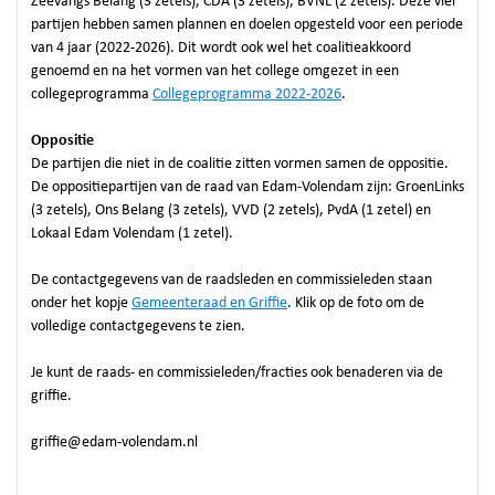
Zeevangs Belang (3 zetels), CDA (3 zetels), BVNL (2 zetels). Deze vier
partijen hebben samen plannen en doelen opgesteld voor een periode
van 4 jaar (2022-2026). Dit wordt ook wel het coalitieakkoord
genoemd en na het vormen van het college omgezet in een
collegeprogramma
Collegeprogramma 2022-2026
.
Oppositie
De partijen die niet in de coalitie zitten vormen samen de oppositie.
De oppositiepartijen van de raad van Edam-Volendam zijn: GroenLinks
(3 zetels), Ons Belang (3 zetels), VVD (2 zetels), PvdA (1 zetel) en
Lokaal Edam Volendam (1 zetel).
De contactgegevens van de raadsleden en commissieleden staan
onder het kopje
Gemeenteraad en Griffie
. Klik op de foto om de
volledige contactgegevens te zien.
Je kunt de raads- en commissieleden/fracties ook benaderen via de
griffie.
griffie@edam-volendam.nl