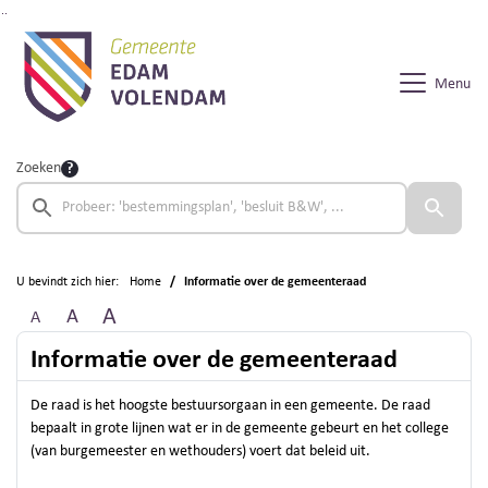
Ga naar de inhoud van deze pagina
Ga naar het zoeken
Ga naar het menu
Menu
Zoeken
U bevindt zich hier:
Home
Informatie over de gemeenteraad
A
A
A
Informatie over de gemeenteraad
De raad is het hoogste bestuursorgaan in een gemeente. De raad
bepaalt in grote lijnen wat er in de gemeente gebeurt en het college
(van burgemeester en wethouders) voert dat beleid uit.