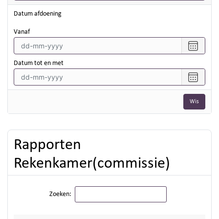
Datum afdoening
vanaf
Selecte
een
datum
Datum tot en met
vanaf
Selecte
een
datum
Wis
tot
en
met
Rapporten
Rekenkamer(commissie)
Zoeken: