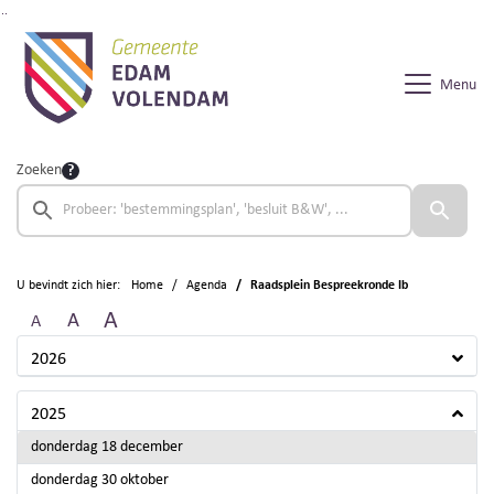
Ga naar de inhoud van deze pagina
Ga naar het zoeken
Ga naar het menu
Menu
Zoeken
U bevindt zich hier:
Home
Agenda
Raadsplein Bespreekronde Ib
A
A
A
2026
2025
2025
donderdag 18 december
2025
donderdag 30 oktober