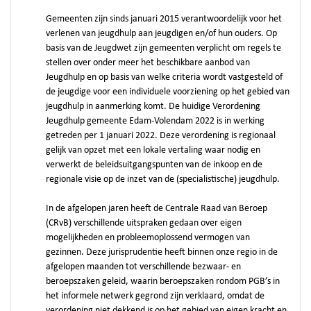
Gemeenten zijn sinds januari 2015 verantwoordelijk voor het
verlenen van jeugdhulp aan jeugdigen en/of hun ouders. Op
basis van de Jeugdwet zijn gemeenten verplicht om regels te
stellen over onder meer het beschikbare aanbod van
Jeugdhulp en op basis van welke criteria wordt vastgesteld of
de jeugdige voor een individuele voorziening op het gebied van
jeugdhulp in aanmerking komt. De huidige Verordening
Jeugdhulp gemeente Edam-Volendam 2022 is in werking
getreden per 1 januari 2022. Deze verordening is regionaal
gelijk van opzet met een lokale vertaling waar nodig en
verwerkt de beleidsuitgangspunten van de inkoop en de
regionale visie op de inzet van de (specialistische) jeugdhulp.
In de afgelopen jaren heeft de Centrale Raad van Beroep
(CRvB) verschillende uitspraken gedaan over eigen
mogelijkheden en probleemoplossend vermogen van
gezinnen. Deze jurisprudentie heeft binnen onze regio in de
afgelopen maanden tot verschillende bezwaar- en
beroepszaken geleid, waarin beroepszaken rondom PGB’s in
het informele netwerk gegrond zijn verklaard, omdat de
verordening niet dekkend is op het gebied van eigen kracht en