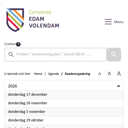
Ga naar de inhoud van deze pagina
Ga naar het zoeken
Ga naar het menu
Menu
Zoeken
A
A
A
U bevindt zich hier:
Home
Agenda
Raadsvergadering
2026
2026
donderdag 17 december
2026
donderdag 26 november
2026
donderdag 5 november
2026
donderdag 29 oktober