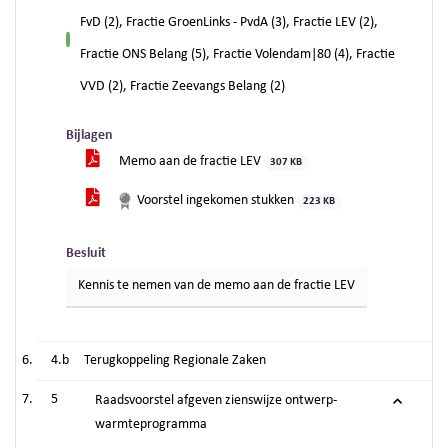
FvD (2), Fractie GroenLinks - PvdA (3), Fractie LEV (2),
voor
Fractie ONS Belang (5), Fractie Volendam|80 (4), Fractie
VVD (2), Fractie Zeevangs Belang (2)
Bijlagen
Memo aan de fractie LEV
307 KB
Voorstel ingekomen stukken
223 KB
Besluit
Kennis te nemen van de memo aan de fractie LEV
4.b
Terugkoppeling Regionale Zaken
5
Raadsvoorstel afgeven zienswijze ontwerp-
warmteprogramma