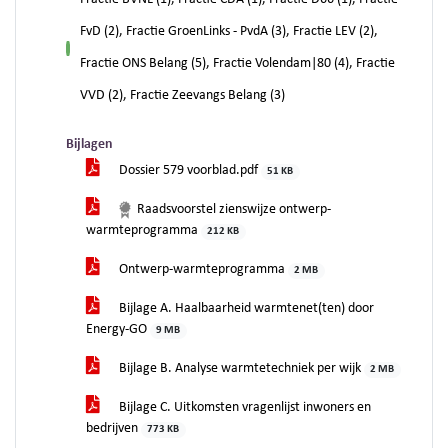
FvD (2), Fractie GroenLinks - PvdA (3), Fractie LEV (2),
voor
Fractie ONS Belang (5), Fractie Volendam|80 (4), Fractie
VVD (2), Fractie Zeevangs Belang (3)
Bijlagen
Dossier 579 voorblad.pdf
51 KB
Raadsvoorstel zienswijze ontwerp-
warmteprogramma
212 KB
Ontwerp-warmteprogramma
2 MB
Bijlage A. Haalbaarheid warmtenet(ten) door
Energy-GO
9 MB
Bijlage B. Analyse warmtetechniek per wijk
2 MB
Bijlage C. Uitkomsten vragenlijst inwoners en
bedrijven
773 KB